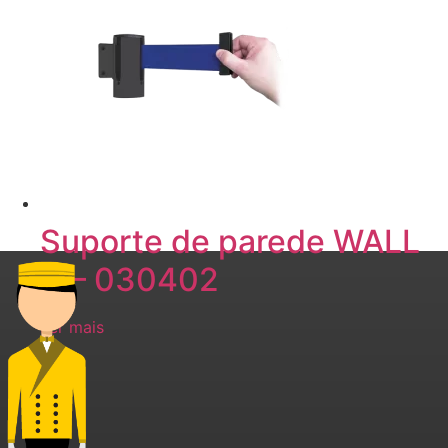
Suporte de parede WALL
A – 030402
Ler mais