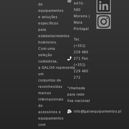
4470-
de
580
equipamentos
Moreira |
e soluções
Maia
específicos
Portugal
para
estabelecimentos
Tel.
hoteleiros.
(+351)
Com uma
229 480
seleção
271 Fax.
cuidadosa,
(+351)
a
GALO®
representa
229 480
um
272
conjuntos de
reconhecidas
*chamada
marcas
para rede
internacionais
fixa nacional
de
info@galoequipamentos.pt
acessórios e
equipamentos
com