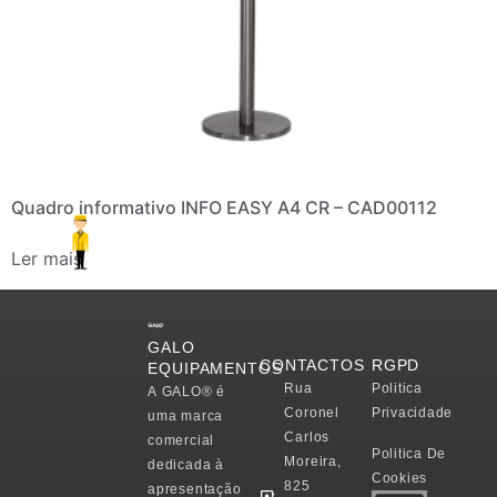
Quadro informativo INFO EASY A4 CR – CAD00112
Ler mais
GALO
CONTACTOS
RGPD
EQUIPAMENTOS
Rua
Politica
A
GALO®
é
Coronel
Privacidade
uma marca
Carlos
comercial
Politica De
Moreira,
dedicada à
Cookies
825
apresentação